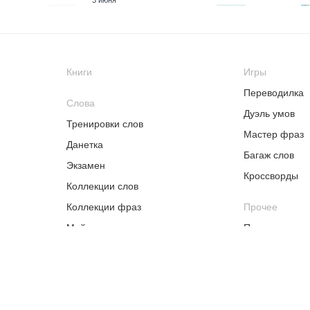
3 июня
15 июня
16 июня
17 июня
18
Книги
Игры
24 июня
29
25 июня
26 июня
Переводилка
1
Слова
Дуэль умов
Тренировки слов
Мастер фраз
7 июля
Данетка
Багаж слов
8 июля
9 июля
10
Экзамен
Кроссворды
16 июля
Коллекции слов
17 июля
21
20 июля
Коллекции фраз
Прочее
Мой словарь
Песни
27 июля
28 июля
29 июля
30
Рассылки
Дополнительн
общеобразова
5 августа
6 августа
7 августа
общеразвива
"Вводный курс