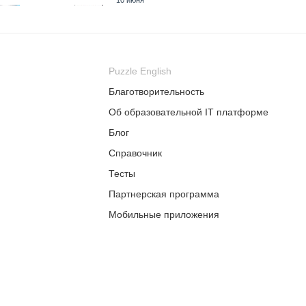
10 июня
 июня
19 июня
Puzzle English
 июня
30 июня
Благотворительность
 июля
Об образовательной IT платформе
2 июля
Блог
Справочник
 июля
13 июля
Тесты
 июля
Партнерская программа
22 июля
Мобильные приложения
Помощь (FAQ)
 июля
31 июля
Цены
ая
тельная
Рассрочка
ющая программа
 по английскому для