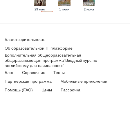
29 мая
1 июня
2 июня
4 июня
3 июня
5 июня
Благотворительность
10 июня
Об образовательной IT платформе
9 июня
Дополнительная общеобразовательная
11 июня
общеразвивающая программа
"Вводный курс по
английскому для начинающих"
Блог
Справочник
Тесты
12 июня
15 июня
Партнерская программа
Мобильные приложения
Помощь (FAQ)
Цены
Рассрочка
16 июня
17 июня
Стать преподавателем
Магазин
18 июня
19 июня
22 июня
Связаться с нами
23 июня