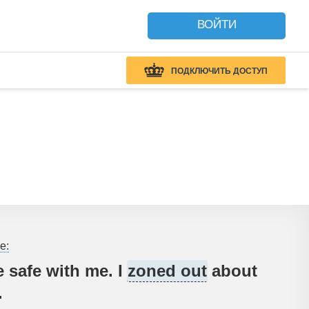
ВОЙТИ
ПОДКЛЮЧИТЬ ДОСТУП
е:
e safe with me. I
zoned out
about
.