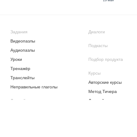
29 мая
Задания
Диалоги
15 июня
16 июня
Видеопазлы
Подкасты
Аудиопазлы
Уроки
Подбор продукта
Тренажёр
25 июня
26 июня
Курсы
Транслейты
Авторские курсы
Неправильные глаголы
Метод Тичера
7 июля
8 июля
Личный план
Детский курс
16 июля
17 июля
27 июля
28 июля