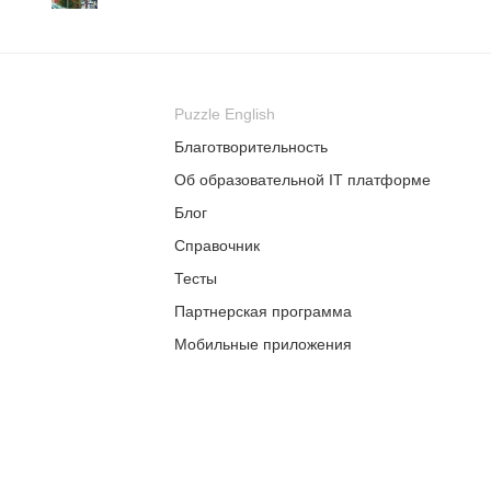
11 июня
10 июня
12 июня
Puzzle English
23 июня
Благотворительность
 июня
Об образовательной IT платформе
24 июня
Блог
3 июля
Справочник
 июля
6 июля
Тесты
Партнерская программа
Мобильные приложения
 июля
15 июля
Помощь (FAQ)
Цены
 июля
24 июля
ая
тельная
Рассрочка
вгуста
4 августа
ющая программа
 по английскому для