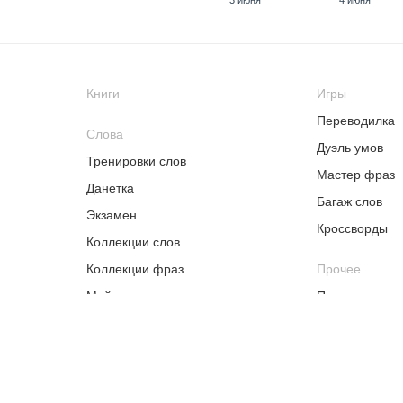
3 июня
4 июня
Книги
Игры
18 июня
Переводилка
17 июня
19 июня
22
Слова
Дуэль умов
Тренировки слов
Мастер фраз
Данетка
Багаж слов
29 июня
30 июня
1 июля
2
Экзамен
Кроссворды
Коллекции слов
9 июля
10 июля
Коллекции фраз
Прочее
13 июля
14
Мой словарь
Песни
20 июля
Рассылки
21 июля
22 июля
23
Дополнительн
общеобразова
29 июля
30 июля
31 июля
3 а
общеразвива
"Вводный курс