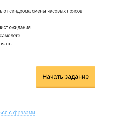
ть от синдрома смены часовых поясов
 лист ожидания
 самолете
качать
Начать задание
ься с фразами