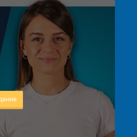
дание