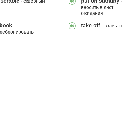
iserable
put on standby
- скверный
-
вносить в лист
ожидания
ebook
take off
-
- взлетать
ребронировать