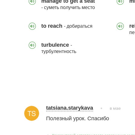
manage to get a seat
m
- суметь получить место
to reach
r
- добираться
пе
turbulence
-
турбулентность
tatsiana.starykava
в мае
Полезный урок. Спасибо