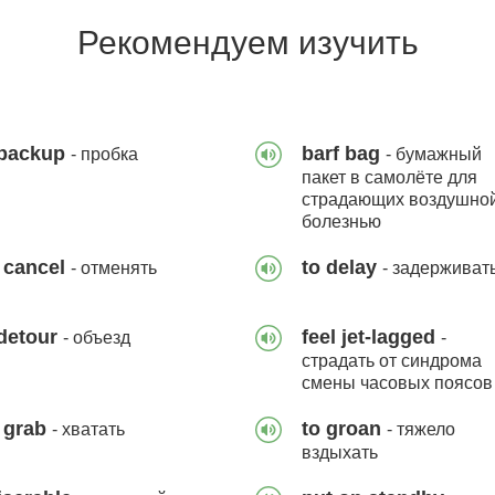
Рекомендуем изучить
 backup
barf bag
- пробка
- бумажный
пакет в самолёте для
страдающих воздушно
болезнью
 cancel
to delay
- отменять
- задерживат
detour
feel jet-lagged
- объезд
-
страдать от синдрома
смены часовых поясов
 grab
to groan
- хватать
- тяжело
вздыхать